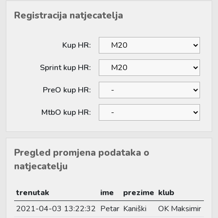
Registracija natjecatelja
Kup HR:
Sprint kup HR:
PreO kup HR:
MtbO kup HR:
Pregled promjena podataka o
natjecatelju
trenutak
ime
prezime
klub
2021-04-03 13:22:32
Petar
Kaniški
OK Maksimir