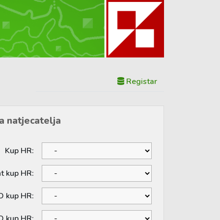
Registar
a natjecatelja
Kup HR:
nt kup HR:
O kup HR:
O kup HR: