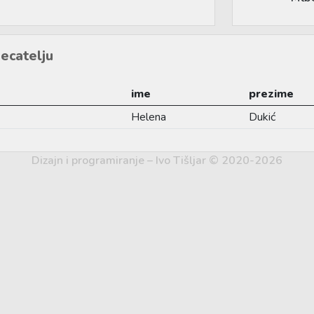
ecatelju
ime
prezime
Helena
Dukić
Dizajn i programiranje – Ivo Tišljar © 2020-2026