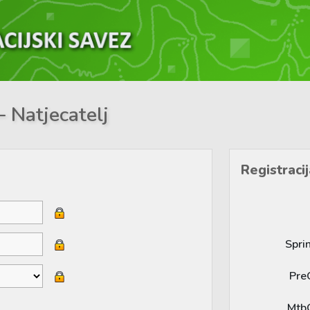
– Natjecatelj
Registracij
Spri
Pre
Mtb