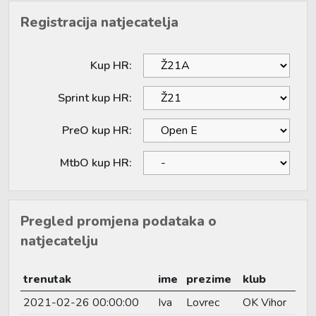
Registracija natjecatelja
Kup HR:
Sprint kup HR:
PreO kup HR:
MtbO kup HR:
Pregled promjena podataka o
natjecatelju
trenutak
ime
prezime
klub
2021-02-26 00:00:00
Iva
Lovrec
OK Vihor