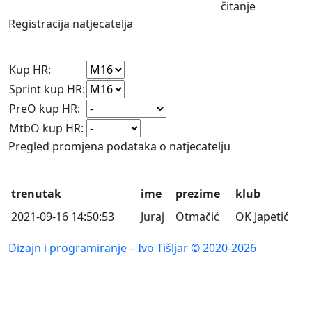
Registracija natjecatelja
Kup HR:
Sprint kup HR:
PreO kup HR:
MtbO kup HR:
Pregled promjena podataka o natjecatelju
trenutak
ime
prezime
klub
2021-09-16 14:50:53
Juraj
Otmačić
OK Japetić
Dizajn i programiranje – Ivo Tišljar © 2020-2026