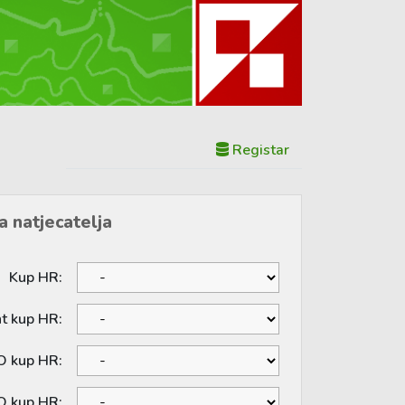
Registar
a natjecatelja
Kup HR:
nt kup HR:
O kup HR:
O kup HR: