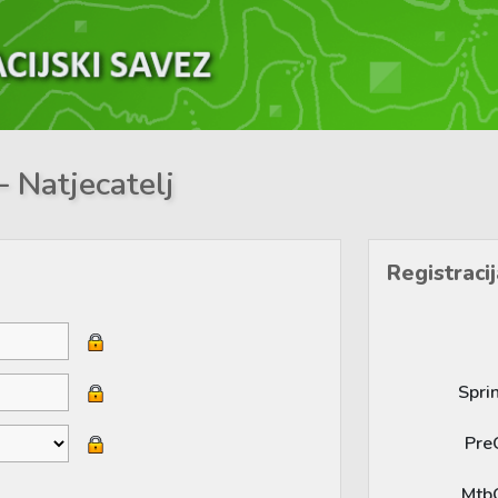
– Natjecatelj
Registracij
Spri
Pre
Mtb