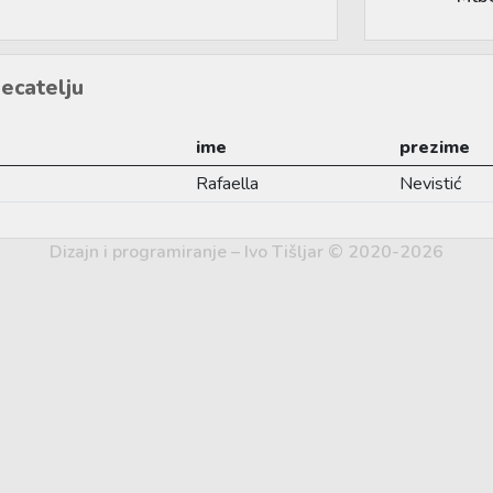
ecatelju
ime
prezime
Rafaella
Nevistić
Dizajn i programiranje – Ivo Tišljar © 2020-2026