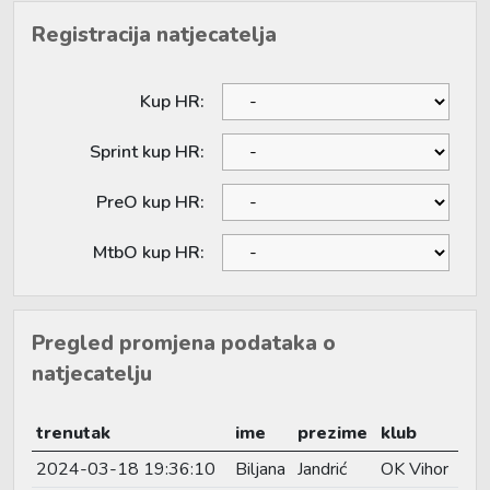
Registracija natjecatelja
Kup HR:
Sprint kup HR:
PreO kup HR:
MtbO kup HR:
Pregled promjena podataka o
natjecatelju
trenutak
ime
prezime
klub
2024-03-18 19:36:10
Biljana
Jandrić
OK Vihor