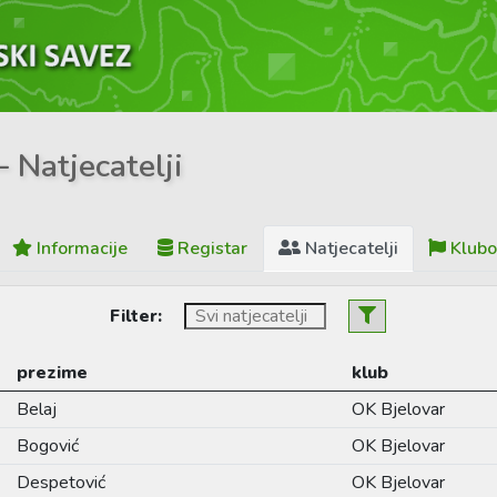
– Natjecatelji
Informacije
Registar
Natjecatelji
Klubo
Filter:
prezime
klub
Belaj
OK Bjelovar
Bogović
OK Bjelovar
Despetović
OK Bjelovar